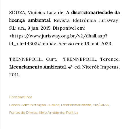
SOUZA, Vinícius Luiz de.
A discricionariedade da
licença ambiental
. Revista Eletrônica JurisWay.
S.l.: s.n., 9 jan. 2015. Disponível em:
<https://www.jurisway.org.br/v2/dhall.asp?
id_dh=14303#mapa>. Acesso em: 16 mai. 2023.
TRENNEPOHL, Curt. TRENNEPOHL, Terence.
Licenciamento Ambiental
. 4ª ed. Niterói: Impetus,
2011.
Compartilhar
Labels:
Administração Pública
Discricionariedade
EIA/RIMA
Fontes do Direito
Meio Ambiente
Política